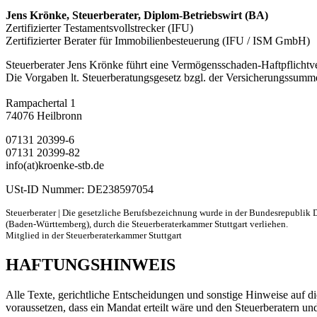
Jens Krönke, Steuerberater, Diplom-Betriebswirt (BA)
Zertifizierter Testamentsvollstrecker (IFU)
Zertifizierter Berater für Immobilienbesteuerung (IFU / ISM GmbH)
Steuerberater Jens Krönke führt eine Vermögensschaden-Haftpflichtver
Die Vorgaben lt. Steuerberatungsgesetz bzgl. der Versicherungssumme 
Rampachertal 1
74076 Heilbronn
07131 20399-6
07131 20399-82
info(at)kroenke-stb.de
USt-ID Nummer: DE238597054
Steuerberater | Die gesetzliche Berufsbezeichnung wurde in der Bundesrepublik 
(Baden-Württemberg), durch die Steuerberaterkammer Stuttgart verliehen.
Mitglied in der Steuerberaterkammer Stuttgart
HAFTUNGSHINWEIS
Alle Texte, gerichtliche Entscheidungen und sonstige Hinweise auf d
voraussetzen, dass ein Mandat erteilt wäre und den Steuerberatern un